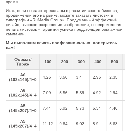
время.
Итак, если вы заинтересованы в развитии своего бизнеса,
продвижении его на рынке, можете заказать листовки в
типографии «RuMedia Group». Продуманный эффектный
дизайн, высокое разрешение изображения, своевременная
печать листовок – гарантия успеха предстоящей рекламной
кампании.
Мы выполним печать профессионально, доверьтесь
нам!
Формат/
100
200
300
400
500
10
Тираж
А6
4.26
3.56
3.4
2.96
2.35
1.
(102х145)/4+0
А6
7.09
5.56
5.39
4.92
2.94
1.
(102х145)/4+4
А5
7.44
5.92
5.73
5.34
4.46
2.
(145х207)/4+0
А5
11.12
9.84
9.02
8.9
5.63
3.
(145х207)/4+4