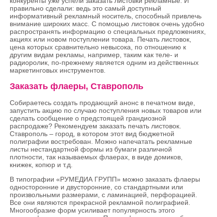
конкуренты уже успели заказать листовки рекламные. И
правильно сделали: ведь это самый доступный
информативный рекламный носитель, способный привлечь
внимание широких масс. С помощью листовок очень удобно
распространять информацию о специальных предложениях,
акциях или новом поступлении товара. Печать листовок,
цена которых сравнительно невысока, по отношению к
другим видам рекламы, например, таким как теле- и
радиоролик, по-прежнему является одним из действенных
маркетинговых инструментов.
Заказать флаеры, Ставрополь
Собираетесь создать продающий анонс в печатном виде,
запустить акцию по случаю поступления новых товаров или
сделать сообщение о предстоящей грандиозной
распродаже? Рекомендуем заказать печать листовок.
Ставрополь – город, в котором этот вид бюджетной
полиграфии востребован. Можно напечатать рекламные
листы нестандартной формы из бумаги различной
плотности, так называемых флаерах, в виде домиков,
книжек, копюр и т.д.
В типографии «РУМЕДИА ГРУПП» можно заказать флаеры
односторонние и двусторонние, со стандартными или
произвольными размерами, с ламинацией, перфорацией.
Все они являются прекрасной рекламной полиграфией.
Многообразие форм усиливает популярность этого