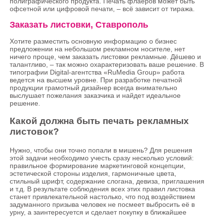
полиграфического продукта. Печать флаеров может быть
офсетной или цифровой печати, – всё зависит от тиража.
Заказать листовки, Ставрополь
Хотите разместить основную информацию о бизнес
предложении на небольшом рекламном носителе, нет
ничего проще, чем заказать листовки рекламные. Дёшево и
талантливо, – так можно охарактеризовать ваше решение. В
типографии Digital-агентства «RuMedia Group» работа
ведется на высшем уровне. При разработке печатной
продукции грамотный дизайнер всегда внимательно
выслушает пожелания заказчика и найдет идеальное
решение.
Какой должна быть печать рекламных
листовок?
Нужно, чтобы они точно попали в мишень? Для решения
этой задачи необходимо учесть сразу несколько условий:
правильное формирование маркетинговой концепции,
эстетической стороны изделия, гармоничные цвета,
стильный шрифт, содержание слогана, девиза, приглашения
и т.д. В результате соблюдения всех этих правил листовка
станет привлекательной настолько, что под воздействием
задуманного призыва человек не посмеет выбросить её в
урну, а заинтересуется и сделает покупку в ближайшее