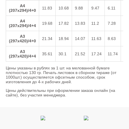
А4
11.83
10.68
9.88
9.47
6.11
3.
(207х294)/4+0
А4
19.68
17.82
13.83
11.2
7.28
4.
(207х294)/4+4
А3
21.34
18.94
14.07
11.63
8.63
5.
(297х420)/4+0
А3
35.61
30.1
21.52
17.24
11.74
8.
(297х420)/4+4
Цены указаны в рублях за 1 шт. на мелованной бумаге
плотностью 130 гр. Печать листовок в сборном тираже (от
1000шт.) осуществляется офсетным способом, срок
изготовления до 4-х рабочих дней.
Цены действительны при оформлении заказа онлайн (на
сайте), без участия менеджера.